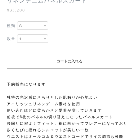
リネンデニムパネルスカート
¥35,200
種類
数量
カートに入れる
予約販売になります
独特の光沢感にさらりとした肌触りが心地よい
アイリッシュリネンデニム素材を使用
使い込むほどに柔らかさと愛着が増していきます
前後で8枚のパネルの切り替えになったパネルスカート
腰回りに程よくフィット、裾に向かってフレアーになっており
歩くたびに揺れるシルエットが美しい一枚
ウエストはオールゴム＆ウエストコードでサイズ調節も可能